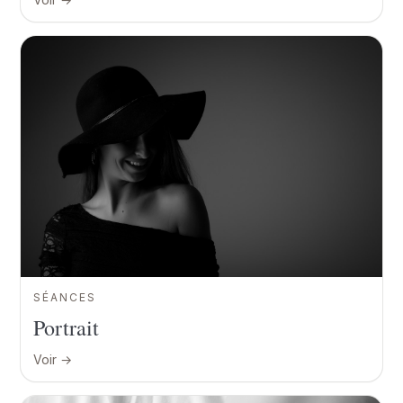
SÉANCES
Portrait
Voir →